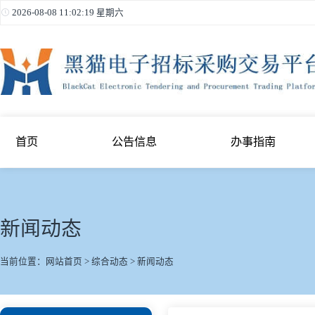
2026-08-08 11:02:19 星期六
首页
公告信息
办事指南
新闻动态
当前位置：
网站首页
>
综合动态
>
新闻动态