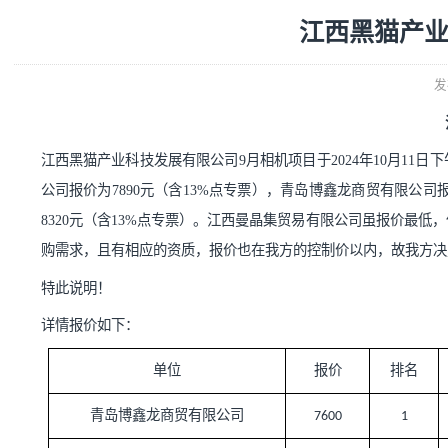
江西黑猫
江西黑猫产业科技发展有限公司
9月相机项目于2024年
10
月
公司报价为
7890元（含13%点专票），青岛博鑫龙商贸
8320元（含13%点专票）
。
江西曼晶集贸易有限公司
虽报
购需求，
且有相应的资质，
报价也在我方的控制价以内，
特此说明！
详情报价如下：