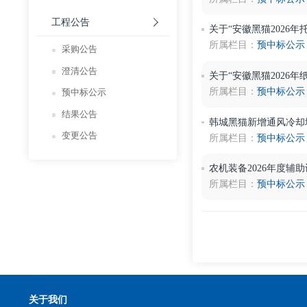
所属栏目：
预中
预中标公示
结果公告
安徽黑猫202
变更公告
所属栏目：
预中
工程公告
关于“安徽黑猫
所属栏目：
预中
采购公告
澄清公告
关于“安徽黑猫
所属栏目：
预中
预中标公示
结果公告
韩城黑猫新增通
变更公告
所属栏目：
预中
农机装备202
所属栏目：
预中