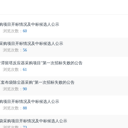
示
6年托盘采购项目开标情况及中标候选人公示
标公示
浏览次数：
60
6年纸制品采购项目开标情况及中标候选人公示
标公示
浏览次数：
56
改质沥青滞留塔反应器采购项目”第一次招标失败的公告
标公示
浏览次数：
61
子肥业三套布袋除尘器采购”第一次招标失败的公告
标公示
浏览次数：
90
油计采购项目开标情况及中标候选人公示