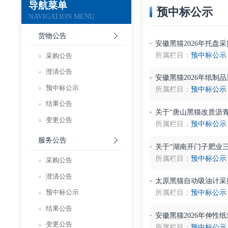
导航菜单
预中标公
NAVIGATION MENU
货物公告
安徽黑猫202
所属栏目：
预中
采购公告
澄清公告
安徽黑猫202
预中标公示
所属栏目：
预中
结果公告
关于“唐山黑猫
变更公告
所属栏目：
预中
服务公告
关于“湖南开门
所属栏目：
预中
采购公告
澄清公告
太原黑猫自动吸