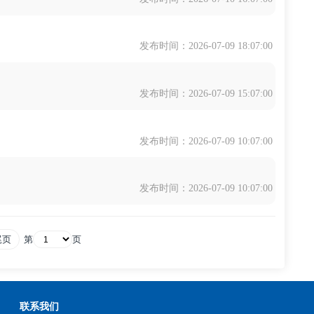
发布时间：2026-07-1
发布时间：2026-07-1
发布时间：2026-07-0
发布时间：2026-07-0
发布时间：2026-07-0
人公示
发布时间：2026-07-0