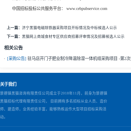
监督机构：
景德镇黑猫集团有限责任公司经济运行管理部招标管理处
电
公告发布媒介：
黑猫电子招标采购
交易
平台：
www.hmjtztb.com
中国招标投标公共服务平台：
www.cebpubservice.com
上一篇：
济宁黑猫电磁除铁器采购项目开标情况及中标候选人公示
下一篇：
黑猫网上商城食材专区供应商招募评审情况及招募候选人
相关公告
[采购公告]
驻马店开门子肥业制冷降温除湿一体机组采购项目 