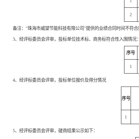
2、经评标委员会评审，投标
单位
资格标评审
情况：
备注：
“
珠海市威望节能科技有限公司
”提供的业绩合同时
3、经评标委员会评审，投标
单位技术标、商务标符合性
入
4、经评标委员会评审，投标
单位报价
及得分
情况