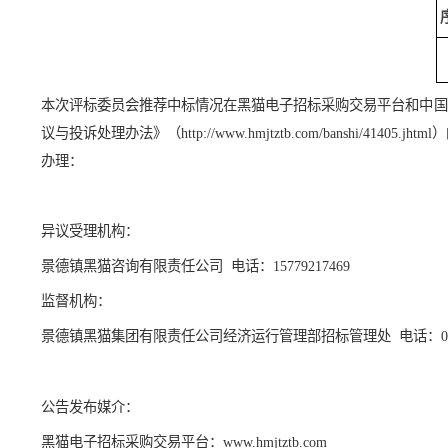
5
、经评标委员会评审，
磋商结果公示如下：
本次评标委员会推荐
中标
情况在黑猫电子招标采购
交易
平
议与投诉处理办法》（
http://www.hmjtztb.com/banshi/41405.
办理：
异议受理机构：
景德镇黑猫
咨询
有限责任公司
电话：
15779217469