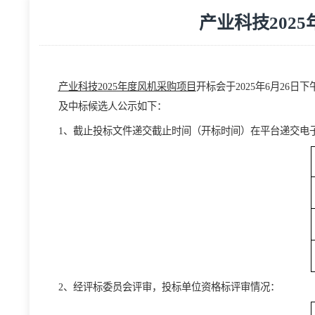
产业科技2
产业科技
2025年度风机采购项目
开标会于
202
5
年
6
月
及
中标候选人公示如下
：
1
、截止投标
文件
递交
截止
时间
（
开标
时间）
在
平台