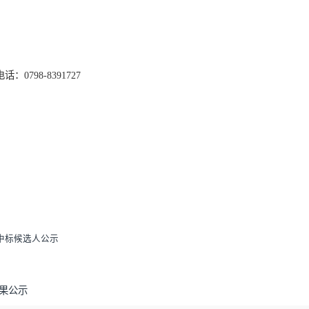
中标
排序第
二
山西林尚机电设备有限公司
交易
平台和中国招标投标公共服务平台进行公示三日，如投标人或
/41405.jhtml
）的规定和程序，在本公示期内，携带单位授权委托
管理处
电话：0798-8391727