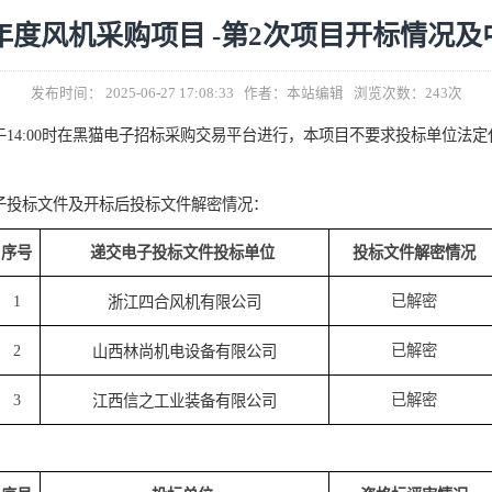
025年度风机采购项目 -第2次项目
发布时间： 2025-06-27 17:08:33 作者：本站编辑 浏
26
日
下
午
14
:
00
时在黑猫电子招标采购交易平台进行
，本项目
不要
递交电子
投标文件
及
开标后
投标
文件解密情况：
序号
递交
电子投标文件
投标单位
投标
1
浙江四合风机有限公司
2
山西林尚机电设备有限公司