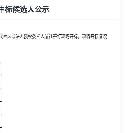
开标情况及中标候选人公示
览次数：
243
次
求
投标单位法定代表人或法人授权委托人前往开标现场
开标
，
现
将
文件解密
情况
已解密
已解密