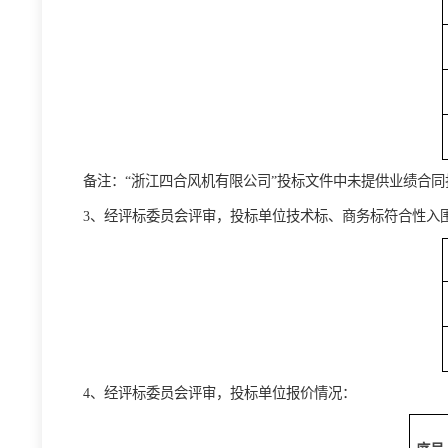
2、
经评标委员会评审，投标
单位
资格标评审
情况：
备注：
“
浙江四合风机有限公司
”投标文件中未提供
3、
经评标委员会评审，投标
单位技术标、商务标符