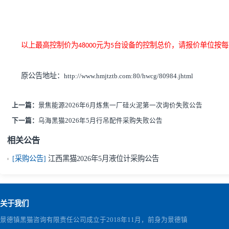
量：无、间距：无、控制信
号：无、触电容量：无、精
度：无、ExdII CT6 IP65 水
滴型(防雷) 频率 120GHZ
以上最高控制价为
元为
台设备的控制总价，请报价
48000
5
原公告地址：
http://www.hmjtztb.com:80/hwcg/80984.jhtml
上一篇：
景焦能源2026年6月炼焦一厂硅火泥第一次询价失败公告
下一篇：
乌海黑猫2026年5月行吊配件采购失败公告