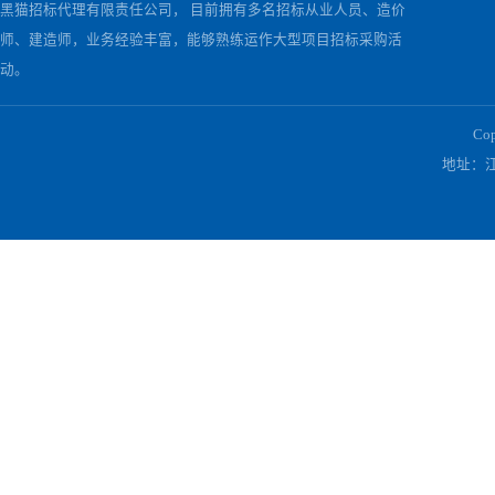
相关公告
[采购公告]
江西黑猫2026年5月液位计采购公告
关于我们
景德镇黑猫咨询有限责任公司成立于2018年11月，前身为景德镇
黑猫招标代理有限责任公司， 目前拥有多名招标从业人员、造价
师、建造师，业务经验丰富，能够熟练运作大型项目招标采购活
动。