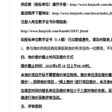
备注：
1、本询价项目在黑猫集团电子招标采购平台（www.
程序后登录平台。本询价项目可能会在询价开标前发
已经报名的项目，点击该报名信息后面的“标书下载”，按照相关
供应商（投标单位）操作手册：
http://www.hmjtztb
驱动程序下载地址：
http://www.hmjtztb.com/down/
注册入库及数字证书办理指南：
http://www.hmjtztb.com/banshi/11037.jhtml
如投标单位数字证书（
CA锁）已过期或遗失，请及
2、参与询价的供应商应承担其询价所涉及的一切费
四、询价报价截止时间及报价方式
报价截止时间：
2026年
6月
18
日上午
0
8
:
3
0时。