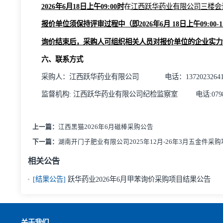
本询价项目开标不需要报价单位到场，报价单位须
报价”→选择询价项目→“网上报价”进行项目报价，本次询价报
在规定时间内报名单位及报价单位少于三家时询价
续进行询价采购评审活动。
五、评审原则
2026
年
6月1
8
日上午
0
9
:00时
在
江西跃华药业有限公司
报价单位须保持评审过程中（即
2026年
6月 18
日上午
询价结束后，采购人可组织相关人员对报价单位的
六、联系方式
采购人：江西跃华药业有限公司
电话：
137
监督机构
: 江西跃华药业有限公司纪检监察室