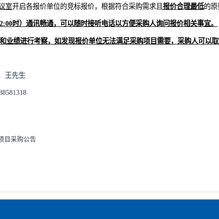
在报价截止时间前
CA登录平台（www.hmjtztb.com），点击
价单位在平台进行唯一一次报价，询价项目报价步骤详见http://www.
失败，采购人重新发布询价公告；重新发布询价公告后，在规定时
三楼会议室
开启各报价单位的竞标报价，根据符合采购需求且
报
0
9
:00-12:00时）通讯畅通，可以随时接听电话以方便采购人询
企业实力和业绩进行考察，如发现报价单位无法满足采购项目需要
20232641 王先生
电话
:07988581318