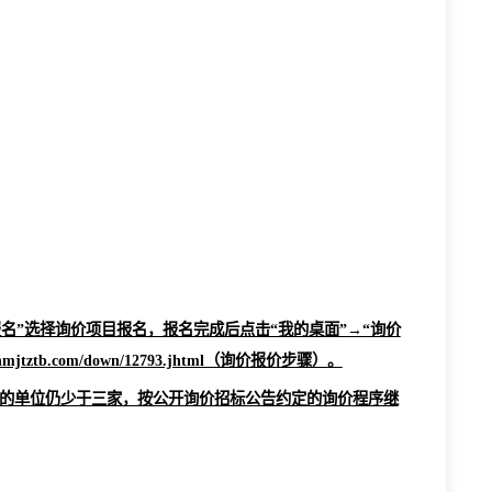
台注册入库并办理完成数字证书（CA锁），报价单位须下载并安装C
价人自己承担。澄清文件获取方式：点击“我的桌面”→“我要报名
ztb.com/down/14243.jhtml先下载并安装相关插件。
这些费用。