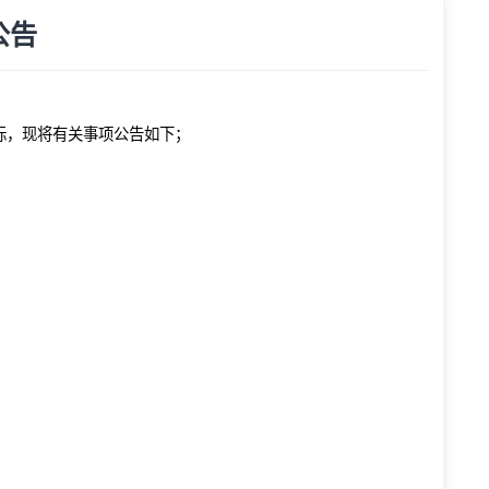
项目采购公告
览次数：
152
次
目公开询价招标，现将有关事项公告如下；
最高控制价