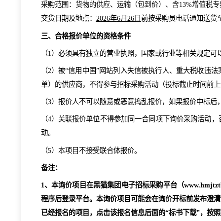
付款方式：货到合格
以实际过磅数量
开具含
13%增
采购范围：货物的供应、运输（包到价）
、
含
13%
交货日期及地点：
2026年
6月26日
前
按采购员电话通
三、合格报价单位的资格条件
（
1）必须具有独立的营业执照，国家或行业等相关
（
2）被“信用中国”网站列入失信被执行人、重大
单）的供应商，不得参与招标采购活动（投标截止
（
3）报价人不可以随意或恶意捣乱报价，如果报价
（
4）关联报价单位不得参加同一合同项下询价采
动。
（
5）本项目不接受联合体报价。