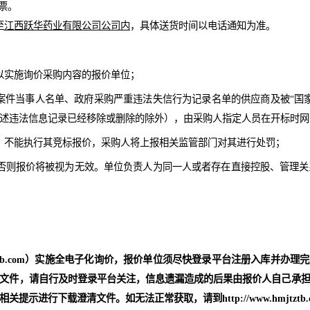
甲苯
吨
35
散水
值税发票
（
包到价
），
以（可拆分）承兑和电汇形式一个月
内付清
增值税专
票。
知送货至
江西跃华药业有限公司公司内
，
具
体送货时间以电话通知
规定可以实施询价采购内容的报价单位；
税收违法案件当事人名单、政府采购严重违法失信行为记录名单的
时间前上述违法信息记录已经移除或删除的除外），由采购人指定
中标后，不能执行其竞标报价，采购人将上报相关监管部门对其进
购活动，否则报价将被视为无效。单位负责人为同一人或者存在直