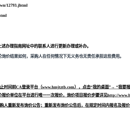
hmjtztb.com）实施全电子化询价，报价单位须尽快登录平
布澄清文件，请自行及时登录平台关注，信息遗漏造成的后果由报
提示进行下载澄清文件。如无法正常获取，请到http://www.hmjt
.com/down/12793.jhtml
index.jhtml
时联系上述办理指南网址中的联系人进行更新办理或补办。
用，不论询价结果如何，采购人在任何情况下无义务也无责任承担