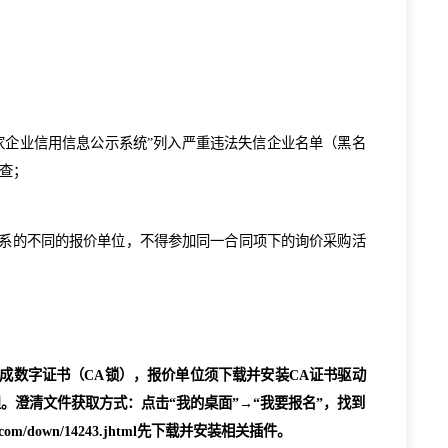
7600元/吨
全部货款
。
为准。
供应商及被“国家企业信用信息公示系统”列入严重违法失信企业名
人员在开标时网查；
行处罚；
接控股、管理关系的不同的报价单位，不得参加同一合同项下的询