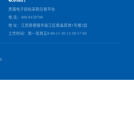
联系我们
黑猫电子招标采购交易平台
电 话：400-9158706
地 址：江西景德镇市昌江区紫晶宾馆1号楼2层
工作时间：周一至周五9:00-11:30 13:30-17:00
01357-1 号