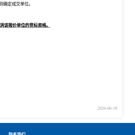
“我的桌面”→ “我要报名”选择询价项目报名，报名完成后点击“我的桌面
hmjtztb.com/down/12793.jhtml（询价报价步骤）。
间内报名及报价的单位仍少于三家，按公开询价招标公告约定的询
价合理最低
的原则确定成交单位。
问报价相关事宜。
，采购人可以取消该报价单位的竞标资格。