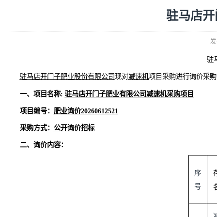
驻马
驻马店
开门子肥业股份有限公司
现
对
减速机
项目
采购
进行
一、项目名称
:
驻马店
开门子肥业有限公司
减速机采购项目
项目编号：
肥业询价
20260
612521
采购方式：
公开询价招标
二、
询价
内容：