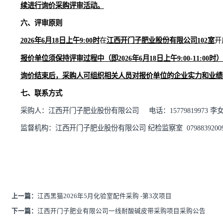
各报价单位须对各自提交的报价相关文件负责，如发现报
单位存在弄虚作假行为骗取成交的，将对该报价单位不诚
五、询价报价截止时间及报价方式
报价
截止
时间：
202
6
年
6
月
18
日上午
9:
0
0时
。
本询价项目开标不需要报价单位到场，报价单位须在报价
报价”→选择询价项目→“网上报价”进行项目报价，本次询价报价单位
在规定时间内报名单位
及
报价单位少于三家时询价失败，
续进行询价采购评审活动。
六、评审原则
202
6
年
6
月
18
日上午
9:00时
在
江西开门子肥业股份有限公司
报价单位须保持评审过程中（即
202
6
年
6
月
18
日上午
9
:
0
0-11
询价结束后，采购人可组织相关人员对报价单位的企业实