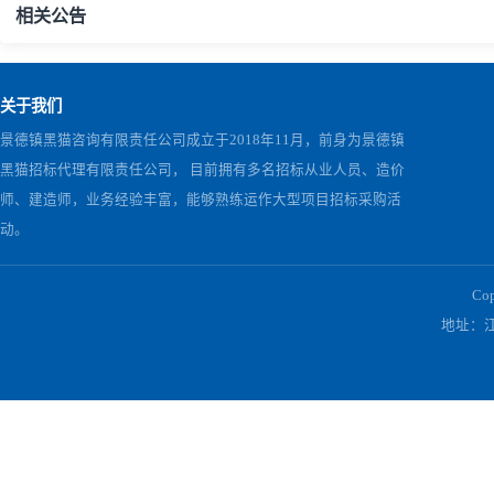
七、
联系
方式
采购人：江西开门子肥业股份有限公司
电话：
157798
监督机构：江西开门子肥业股份有限公司
纪检监察室
0798
上一篇：
江西黑猫2026年5月化验室配件采购 -第3次项目
下一篇：
江西开门子肥业有限公司一线耐酸碱皮带采购项目采购公
相关公告
关于我们
景德镇黑猫咨询有限责任公司成立于2018年11月，前身为景德镇