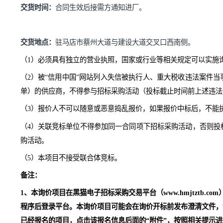
备注：税率。
付款方式：
货到验收合格无数量、质量问题供方开具全额
交货时间：
合同生效后接需方通知进厂。
交货地点：
驻马店市蔡州大道与建设大道交叉口西南侧
。
（
1）必须具有独立的营业执照，国家
或行业
等
相关
规定
可
（
2）被“信用中国”网站列入失信被执行人、重大税收违
单）的供应商，不得参与招标采购活动（投标截止时间前
（
3
）报价人不可以随意或恶意捣乱报价，如果报价中标后
（
4
）关联竞标单位不得参加同一合同项下招标采购活动，