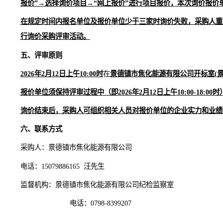
驱动程序下载地址：
http://www.hmjtztb.com/down/index.j
注册入库及数字证书办理指南：
http://www.hmjtztb.com/ba
如投标单位数字证书（
CA锁）已过期或
遗失
，请及时联系
2
、本询价项目开标不需要报价单位到场，报价单位须在
→“询价报价”→选择询价项目→“网上报价”进行项目报价
各报价单位须对各自提交的报价相关文件负责，如发现报
单位存在弄虚作假行为骗取成交的，将对该报价单位不诚
四、询价报价截止时间及报价方式
报价截止时间：
20
26
年
2
月
12
日
上
午
1
0
:00时。
本询价项目开标不需要报价单位到场，报价单位须在报价
报价”→选择询价项目→“网上报价”进行项目报价，本次询价报价单位在
在规定时间内报名单位及报价单位少于三家时询价失败，