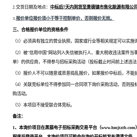
36
后端盖
CZ100~250
37
前端盖
CZ100~250
38
悬架
SLS100~200
39
悬架
ISW200~200(I)
付款方式：
货到
发票
到，
三个月后
电子承兑
或电汇
支付。
1.
采购范围：货物的供应、运输（含
13%增值税）。
2
.交货日期及地点：
中标后
7天内
到
货
至
景德镇市焦化能源
报价单位报价须小于等于控制
单
价，否则报价无效。
3
.
三、合格报价单位的资格条件
（
1）必须具有独立的营业执照，国家或行业等相关规定可