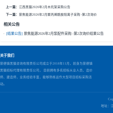
行询价采购评审活动。
五
、评审原则
202
6
年
2
月
12
日
上
午
1
0
:00时
在
景德镇市焦化能源有限公司开
报价单位须保持评审过程中（即
202
6
年
2
月
12
日
上
午
1
0
:00-1
询价结束后，采购人可组织相关人员对报价单位的企业实
六
、联系方式
采购人：景德镇市焦化能源有限公司
电话：
15
079886165
汪
先生
监督机构：
景德镇市焦化能源有限公司纪检监察室
电话：
0798-8399207