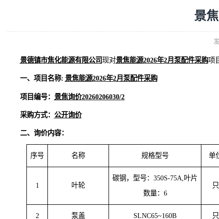
景德镇市焦化能源有限公司
现对
景焦能源
202
6
年
2
月
泵配件
一、项目名称
:
景
焦能
源
20
26
年
2
月
泵配件采购
项目编号：
景焦询价
202
6
0206030/2
采购方式：
公开询价
二、
询价内容：
序号
名称
规格型号