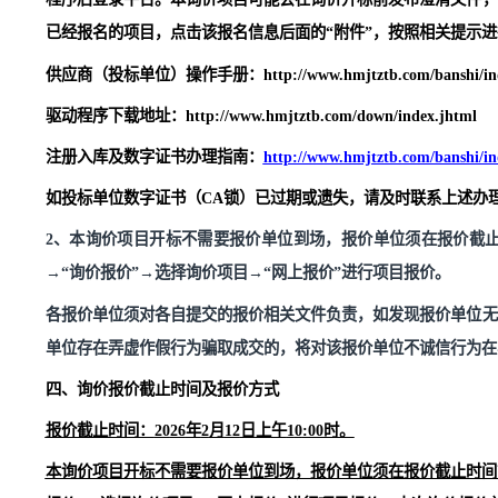
（
2）被“信用中国”网站列入失信被执行人、重大税收违
单）的供应商，不得参与招标采购活动（投标截止时间前
（
3）报价人不可以随意或恶意捣乱报价，如果报价中标后
（
4）关联竞标单位不得参加同一合同项下
询价
采购活动，
购活动。
（
5）本项目不接受联合体竞标。
备注
：
1、本询价项目在黑猫电子招标采购交易平台（www.hmj
程序后登录
平台
。本询价项目可能会在询价开标前发布澄
已经报名的项目，点击该报名信息后面的“附件”，按照相关提示进行下载
供应商（投标单位）操作手册：
http://www.hmjtztb.com/ba