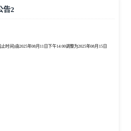
的延期公告2
览次数：
302
次
(投标文件递交截止时间)由2025年
08
月
11
日
下
午
14
:
0
0
调整
为
2025年