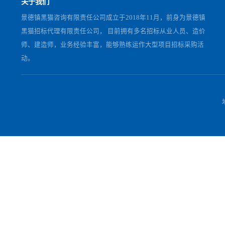
[澄清公告]
朝阳黑猫脱硫塔技改工程项目澄清公告1
[采购公告]
朝阳黑猫脱硫塔技改工程项目采购公告
关于我们
景德镇黑猫咨询有限责任公司成立于2018年11月，前身为景德
黑猫招标代理有限责任公司， 目前拥有多名招标从业人员、造
师、建造师，业务经验丰富，能够熟练运作大型项目招标采购
动。