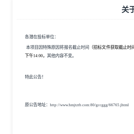
各潜在投标单位：
本项目因特殊原因将报名截止时间
（招标文件获取截
下
午
14
:
0
0，
其他内容不变
。
特此公告！
原公告地址：
http://www.hmjtztb.com:80/gccggg/66765.