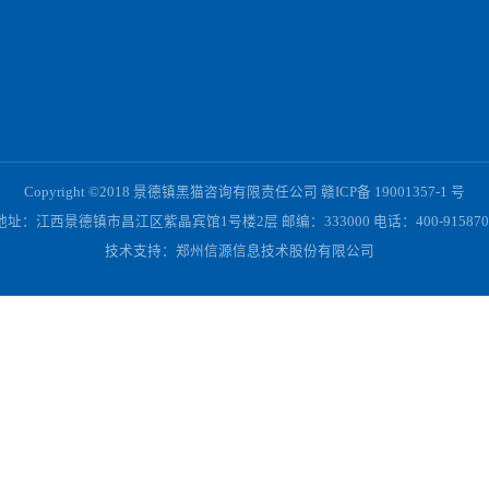
镇
价
活
Copyright ©2018 景德镇黑猫咨询有限责任公司 赣ICP备 190
地址：江西景德镇市昌江区紫晶宾馆1号楼2层 邮编：333000 电话：4
技术支持：
郑州信源信息技术股份有限公司