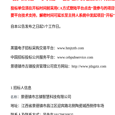
于招标公告发布之日
2025年09月24日
至
202
5
年
09
月
30
日登
注：投标单位须完成平台注册入库并办理完成数字证书（
时间：
202
5
年
10
月
14
日
上
午
09
时
30分整
（即为投标文件递
地点：黑猫电子招标采购交易平台（景德镇市紫晶宾馆
1号
注：投标单位投标保证金请按照招标文件相关规定提交，
开标，请自行前往开标地点参加开标），投标单位只需要
“我参与的项目”→“参与项目”→“投标”上传电子投标文
投标单位须在开标时间前采用
CA方式登陆平台点击“我参
要平台技术支持，解密时间可延长至主持人系统中发起项目
自本公告发布之日起
5个工作日。