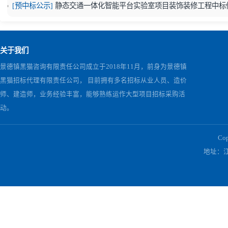
联系
人及联系
方式
：
戴女士
18322835494
3.
项目联系人
名称：吴先生
电话：
19179820825
上一篇：
济宁黑猫2025年原料气配套改造项目监理项目采购公告
下一篇：
济宁黑猫原料气配套改造土建工程项目招标公告
相关公告
[结果公告]
静态交通一体化智能平台实验室项目装饰装修工程
[预中标公示]
静态交通一体化智能平台实验室项目装饰装修工