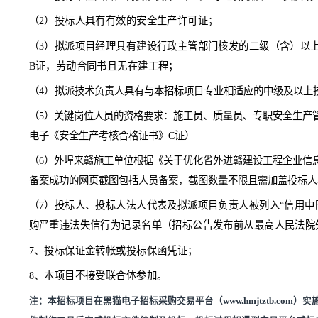
4
、
参加
招标
活动前三年内
,在经营活动中没有重大违法记
5、
单位负责人为同一人或者存在直接控股、管理关系的
6、本项目特定资格条件
（
1）
投标单位具备建筑装修装饰工程专业承包贰级及以上
（
2）投标人具有有效的安全生产许可证；
（
3）拟派项目经理具有建设行政主管部门核发的二级（
B证，劳动合同书且无在建工程；
（
4）
拟派技术负责人具
有
与本招标项目专业相适应的中级
（
5
）
关键岗位人员的资格要求：施工员、质量员、专职安
电子《安全生产考核合格证书》
C证）
（
6）外埠来赣施工单位根据《关于优化省外进赣建设工程企
备案成功的网页截图包括人员备案，截图数量不限且需加盖投