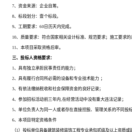
4、项目背景：本项目为
静态交通一体化智能平台实验室
5、招标控制价：
650744.4元
。
6、招标范围：
工程量清单以及施工图中的全部内容，本
7、资金来源
：
企业
自筹。
8、标段划分：壹个标段。
9、工期要求：
60日历天
内完成。
10、质量要求：符合国家相关设计标准、规范要求；施
11、本项目采取资格后审。
三、投标人资格要求：
1、
具有独立承担民事责任的能力
；
2
、具有履行合同所必需的设备和专业技术能力
；
3
、
有依法缴纳税收和社会保障资金的良好记录
；