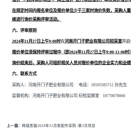
→“询价报价”→选择询价项目→“网上报价”进行项目报价
各报价单位须对各自提交的报价相关文件负责，如发现报
单位存在弄虚作假行为骗取成交的，将对该报价单位不诚
五
、询价报价截止时间及报价方式
报价截止时间：
2024年11月27日上午9:00时。
本询价项目开标不需要报价单位到场，报价单位须在报价
报价”→选择询价项目→“网上报价”进行项目报价，本次询价报价单位
在规定时间内报名单位及报价单位少于三家时询价失败，
续进行询价采购评审活动。
六、评审原则
2024年11月27日上午9:00时
在
河南开门子肥业有限公司招采
报价单位须保持评审过程中（即
2024年11月27日上午
9
:00-
1