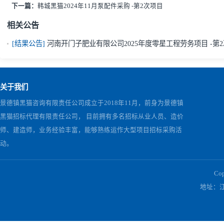
询价结束后，采购人可组织相关人员对报价单位的企业实
六、
联系方式
采购人：
河南
开门子肥业有限公司
电话：
18595585712
监督机构：
河南
开门子肥业有限公司
纪检监察室
1877007
上一篇：
韩城黑猫2024年11月泵配件采购 -第3次项目
下一篇：
韩城黑猫2024年11月泵配件采购 -第2次项目
相关公告
[结果公告]
河南开门子肥业有限公司2025年度零星工程劳务项