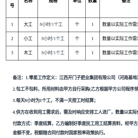
询价内容：
序
名称
规格
单位
数量
号
1
大工
8小时/1个工
个
1
数量以实际
2
小工
8小时/1个工
个
1
数量以实际
3
木工
8小时/1个工
个
1
数量以实际
备注：
1.
零星工作定义：江西开门子肥业集团有限公司（河
2.包工不包料，所用材料由甲方自行采购(乙方根据甲方公