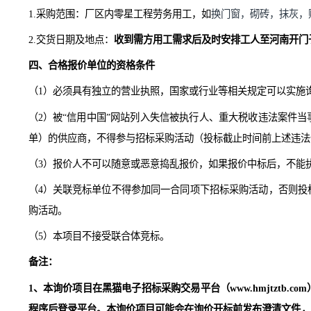
3.每天8小时为1个工，不满一天按工时结算；
4.供方在收到用工需求后，需及时响应安排工人进厂，数
付款方式：季度结算，乙方编制好季度民工用工结算资料
金额不变，税额随合同付款时国家税率政策执行。
1
.采购范围：
厂区内零星工程劳务用工，如
换门窗，砌砖，
2.
交货日期及地点：
收到需方用工需求后及时安排工人
至
河
四
、合格报价单位的资格条件
（
1）必须具有独立的营业执照，国家或行业等相关规定可
（
2）被“信用中国”网站列入失信被执行人、重大税收违
单）的供应商，不得参与招标采购活动（投标截止时间前
（
3）报价人不可以随意或恶意捣乱报价，如果报价中标后