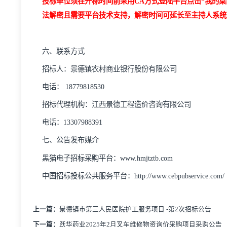
时间：
202
5
年
3
月
18
日
14
:30时
（即为
投标
文件递交截
地点：黑猫电子招标采购交易平台（景德镇市紫晶
注：
投标单位投标保证金请按照招标文件相关规定
开标，请自行前往开标地点参加开标），投标单位
“我的桌面”→“上传投标文件”上传电子投标文件，
投标单位须在开标时间前采用
CA方式登陆平台点击
法解密且需要平台技术支持，解密时间可延长至主持
六、联系
方式
招标人：
景德镇农村商业银行股份有限公司
电话：
18779818530
招标代理机构：江西景德工程造价咨询有限公司