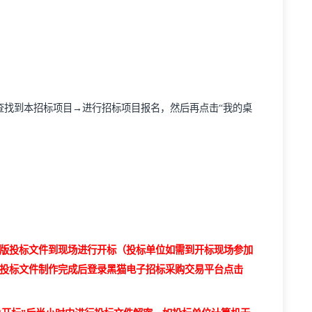
A
锁）
，投标单位须下载并安装
C
A
证书驱动
并办理完成数字证书（
C
→ “我要报名”→查找到本招标项目→进行招标项目报名，然后再点击