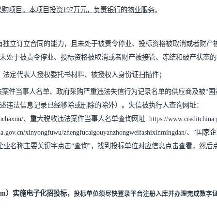
年物业服务采购项目
，
本项目投资
197万元，负责银行的物业服务
。
请人具有独立订立合同的能力，且未处于被责令停业、投标资格被
的能力且未处于被责令停业、投标资格被取消或者财产被接管、冻
明材料、法定代表人授权委托书材料、被授权人身份证扫描件；
大税收违法案件当事人名单、政府采购严重违法失信行为记录名单的
时间前上述违法信息记录已经移除或删除的除外）。失信被执行人
ixinbeizhixingrenchaxun/、重大税收违法案件当事人名单查询网址: https://www.
hina.gov.cn/xinyongfuwu/zhengfucaigouyanzhong
index.html，输入企业名称主要关键字点击“查询”，找到投标单位