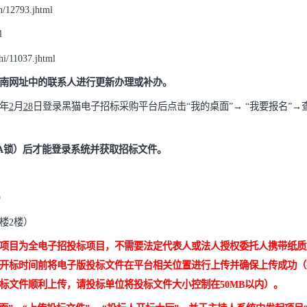
mjtztb.com）实施电子化招投标，
投标单位须尽快登录平台注册入库
com/down/12793.jhtml
ex.jhtml
om/banshi/11037.jhtml
述办理指南网址中的联系人进行更新办理或
补办
。
日
至
20
2
5
年
2
月
28
日登录黑猫电子招标采购平台后点击
“我的桌面”
证书（
CA锁）后才能登录系统并获取招标文件。