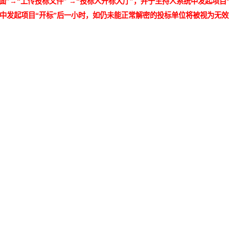
止时间）
宾馆
一号
楼
2楼）
提交，本项目为全电子招投标项目，不需要法定代表人或法人授权
只需要在开标时间前将电子版投标文件在平台相关位置进行上传并
为保证投标文件顺利上传，请投标单位将投标文件大小控制在50M
“我的桌面”→“上传投标文件” →“投标人开标大厅”，并于主持
人系统中发起项目“开标”后一小时，如仍未能正常解密的投标单