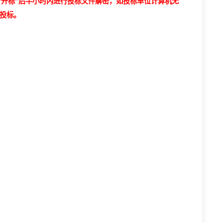
委托人携带纸质版投标文件到现场进行开标（投标单位如需到开标
确保上传成功（投标文件制作完成后登录黑猫电子招标采购交易平
B以内）。
人系统中发起项目“开标”后半小时内进行投标文件解密，如投标单位
位将被视为无效投标。