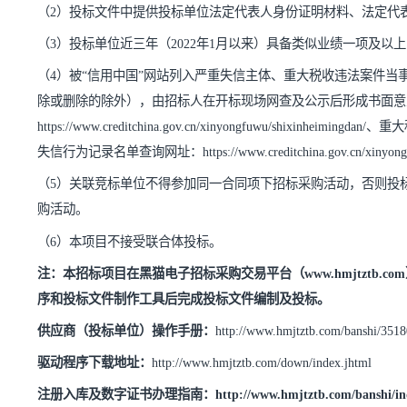
（
1
）必须具有独立的法人资格营业执照，竞标文件中须提
投标文件中仅须提供有效期内营业执照彩色扫描件，投标
场网查后形成书面意见送审；
（
2
）投标文件中提供投标单位法定代表人身份证明材料、
（
3
）投标单位近三年（
202
2
年
1
月以来）具备类似业绩一
（
4
）被“信用中国”网站列入严重失信主体、重大税收违
除或删除的除外），由招标人在开标现场网查及公示后形
https://www.creditchina.gov.cn/xinyongfuwu/shixinheimingdan/
失信行为记录名单查询网址：
https://www.creditchina.gov.c
（
5
）关联竞标单位不得参加同一合同项下招标采购活动，
购活动。
（
6
）本项目不接受联合体投标。
注：本招标项目在黑猫电子招标采购交易平台（
www.hm