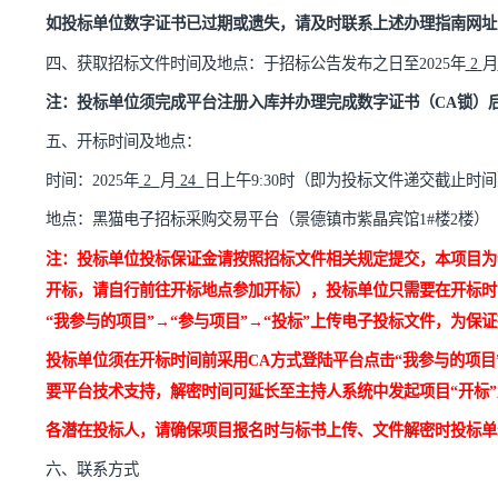
序和投标文件制作工具后完成投标文件编制及投标。
供应商（投标单位）操作手册：
http://www.hmjtztb.com/bans
驱动程序下载地址：
http://www.hmjtztb.com/down/index.jhtm
注册入库及数字证书办理指南：
http://www.hmjtztb.com/ba
如投标单位数字证书已过期或
遗失
，请及时联系上述办理
四、
获取招标
文件时间及地点：
于招标公告
发布之日
至
20
2
注：投标单位须完成平台注册入库并办理完成数字证书（
五、
开标
时间及地点：
时间：
202
5
年
2
月
24
日
上
午
9
:
3
0时
（即为
投标
文件递交
地点：
黑猫电子招标采购交易平台（景德镇市紫晶宾馆
1#
注：投标单位投标保证金请按照招标文件相关规定提交，
开标，请自行前往开标地点参加开标），投标单位只需要